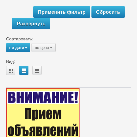
Развернуть
Сортировать:
по дате
по цене
{
{
Вид:
A
B
C