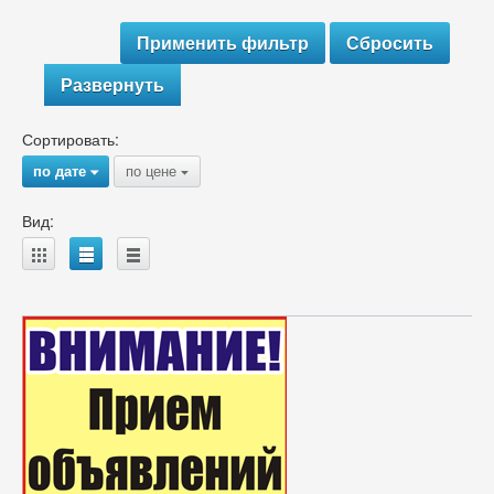
Развернуть
Сортировать:
по дате
по цене
{
{
Вид:
A
B
C