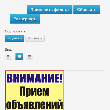
Развернуть
Сортировать:
по дате
по цене
{
{
Вид:
A
B
C