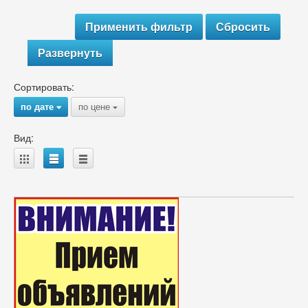
Развернуть
Сортировать:
по дате
по цене
{
{
Вид:
A
B
C