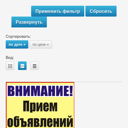
Развернуть
Сортировать:
по дате
по цене
{
{
Вид:
A
B
C