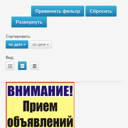
Развернуть
Сортировать:
по дате
по цене
{
{
Вид:
A
B
C