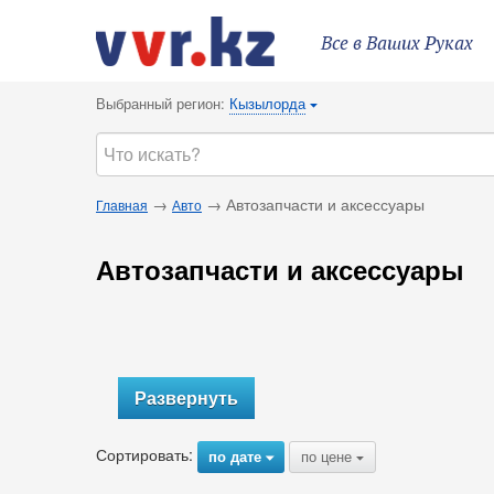
Все в Ваших Руках
Выбранный регион:
Кызылорда
{
→
→ Автозапчасти и аксессуары
Главная
Авто
Автозапчасти и аксессуары
Развернуть
Сортировать:
по дате
по цене
{
{