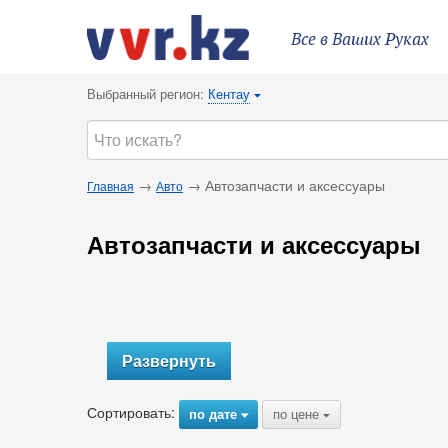
Все в Ваших Руках
Выбранный регион:
Кентау
{
→
→ Автозапчасти и аксессуары
Главная
Авто
Автозапчасти и аксессуары
Развернуть
Сортировать:
по дате
по цене
{
{