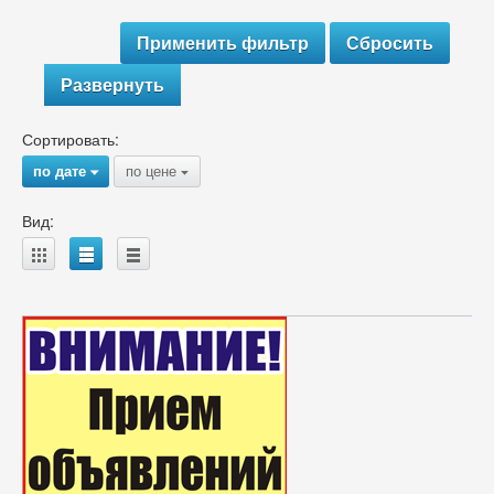
Развернуть
Сортировать:
по дате
по цене
{
{
Вид:
A
B
C