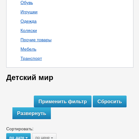
Обувь
Игрушки
Одежда
Коляски
Прочие товары
Мебель
Транспорт
Детский мир
Развернуть
Сортировать:
по дате
по цене
{
{