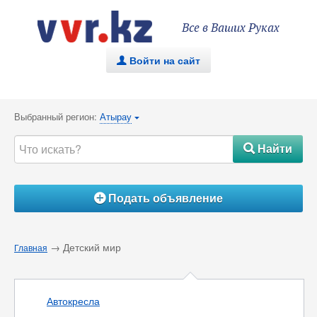
Все в Ваших Руках
Войти на сайт
.
Выбранный регион:
Атырау
{
Найти
#
Подать объявление
Á
→ Детский мир
Главная
Автокресла