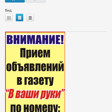
Вид:
A
B
C