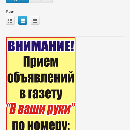
Вид:
A
B
C