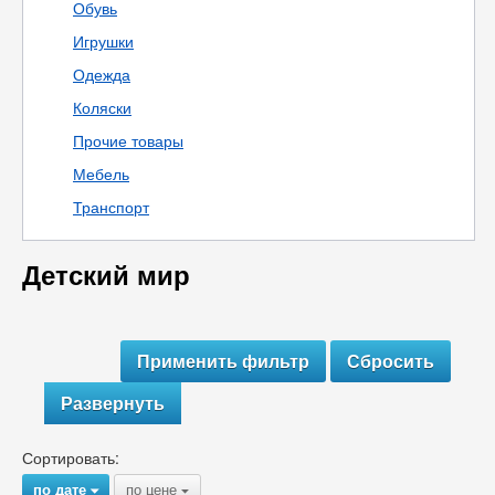
Обувь
Игрушки
Одежда
Коляски
Прочие товары
Мебель
Транспорт
Детский мир
Развернуть
Сортировать:
по дате
по цене
{
{