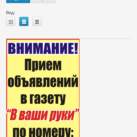
Вид:
A
B
C