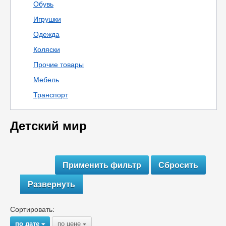
Обувь
Игрушки
Одежда
Коляски
Прочие товары
Мебель
Транспорт
Детский мир
Развернуть
Сортировать:
по дате
по цене
{
{