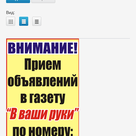
Вид:
A
B
C