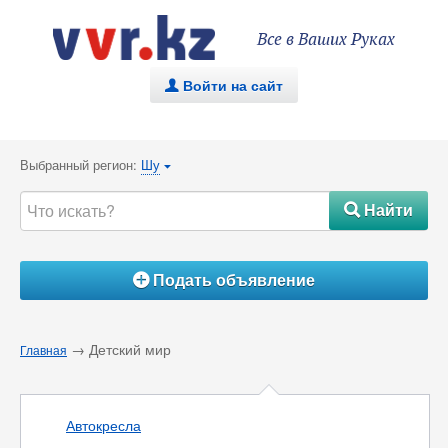
Все в Ваших Руках
Войти на сайт
.
Выбранный регион:
Шу
{
Найти
#
Подать объявление
Á
→ Детский мир
Главная
Автокресла