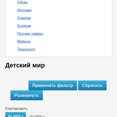
Обувь
Игрушки
Одежда
Коляски
Прочие товары
Мебель
Транспорт
Детский мир
Развернуть
Сортировать:
по дате
по цене
{
{