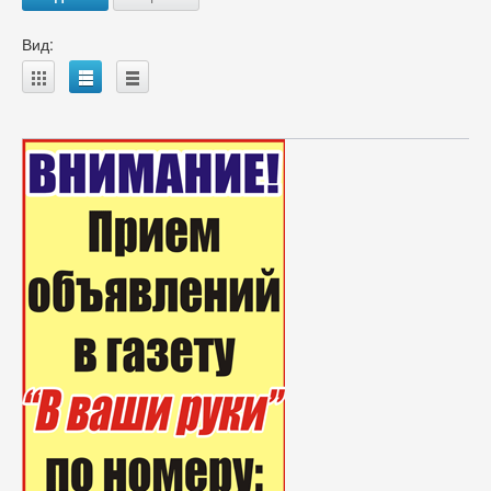
Вид:
A
B
C