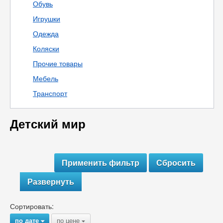
Обувь
Игрушки
Одежда
Коляски
Прочие товары
Мебель
Транспорт
Детский мир
Развернуть
Сортировать:
по дате
по цене
{
{