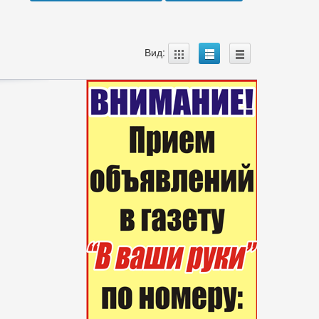
A
B
C
Вид: