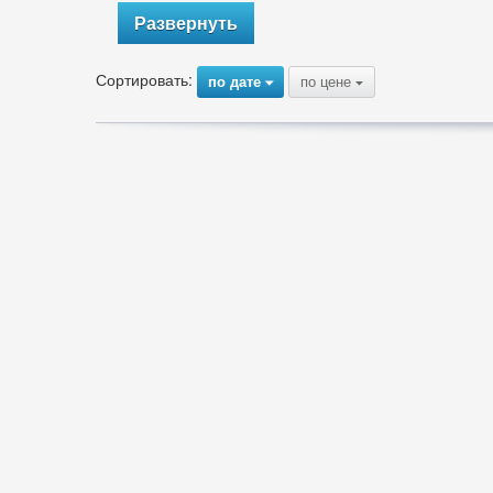
Развернуть
Сортировать:
по дате
по цене
{
{