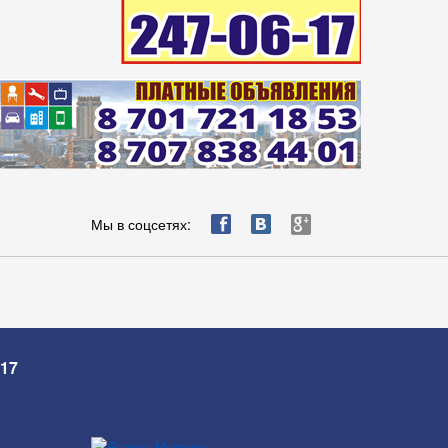
ä
æ
è
Мы в соцсетях:
-17