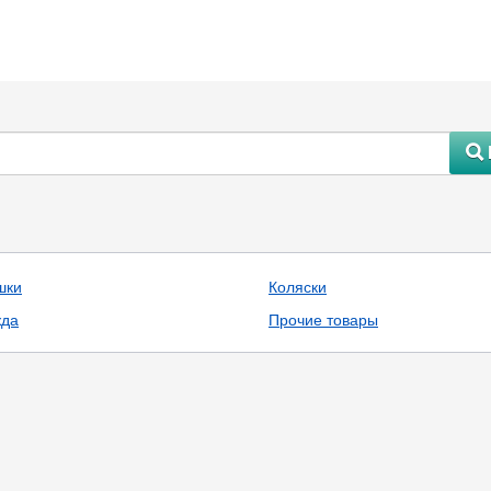
#
шки
Коляски
да
Прочие товары