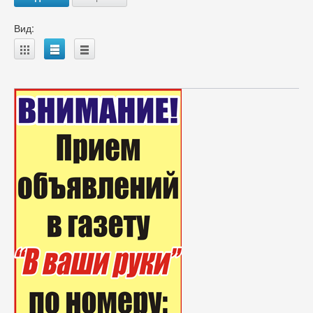
Вид:
A
B
C