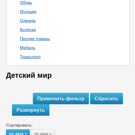
Обувь
Игрушки
Одежда
Коляски
Прочие товары
Мебель
Транспорт
Детский мир
Развернуть
Сортировать:
по дате
по цене
{
{