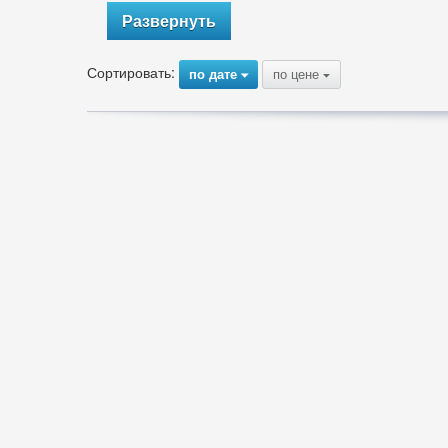
Развернуть
Сортировать:
по дате
по цене
{
{