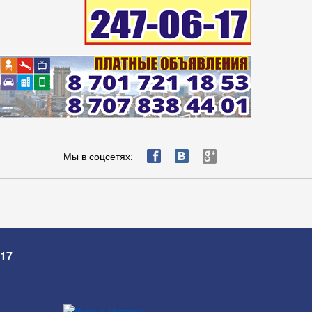
ä
æ
è
Мы в соцсетях:
-17