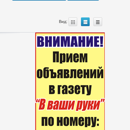
A
B
C
Вид: