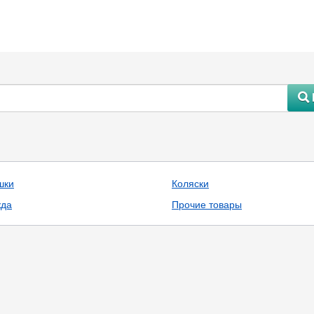
#
шки
Коляски
да
Прочие товары