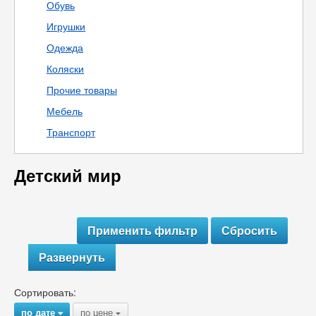
Обувь
Игрушки
Одежда
Коляски
Прочие товары
Мебель
Транспорт
Детский мир
Развернуть
Сортировать:
по дате
по цене
{
{