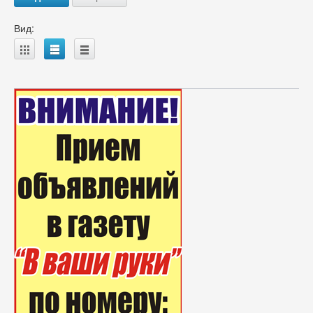
Вид:
A
B
C