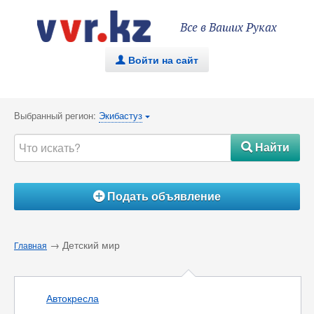
Все в Ваших Руках
Войти на сайт
.
Выбранный регион:
Экибастуз
{
Найти
#
Подать объявление
Á
→ Детский мир
Главная
Автокресла