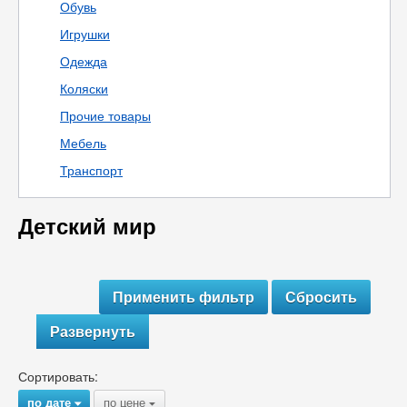
Обувь
Игрушки
Одежда
Коляски
Прочие товары
Мебель
Транспорт
Детский мир
Развернуть
Сортировать:
по дате
по цене
{
{