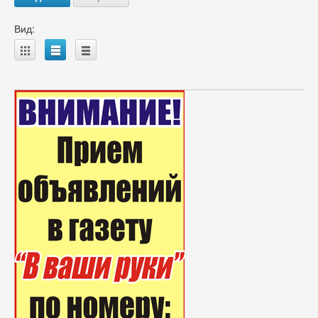
Вид:
A
B
C