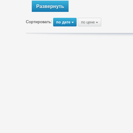
Развернуть
Сортировать:
по дате
по цене
{
{