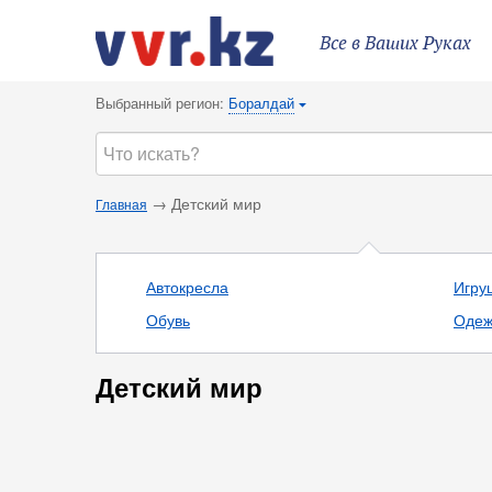
Все в Ваших Руках
Выбранный регион:
Боралдай
{
→ Детский мир
Главная
Автокресла
Игру
Обувь
Одеж
Детский мир