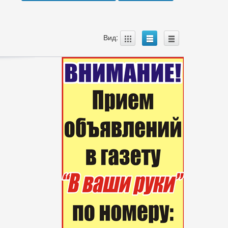
A
B
C
Вид: