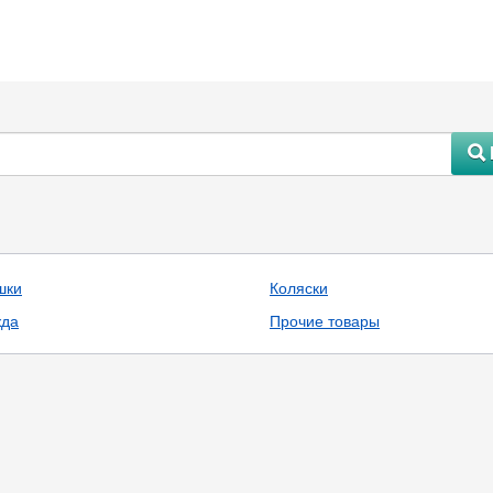
#
шки
Коляски
да
Прочие товары