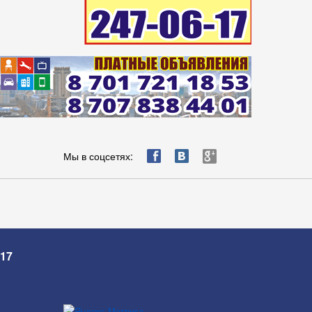
ä
æ
è
Мы в соцсетях:
-17