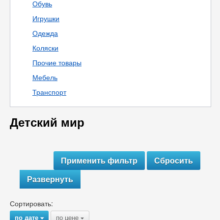
Обувь
Игрушки
Одежда
Коляски
Прочие товары
Мебель
Транспорт
Детский мир
Развернуть
Сортировать:
по дате
по цене
{
{