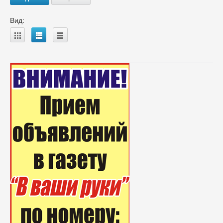
Вид:
A
B
C