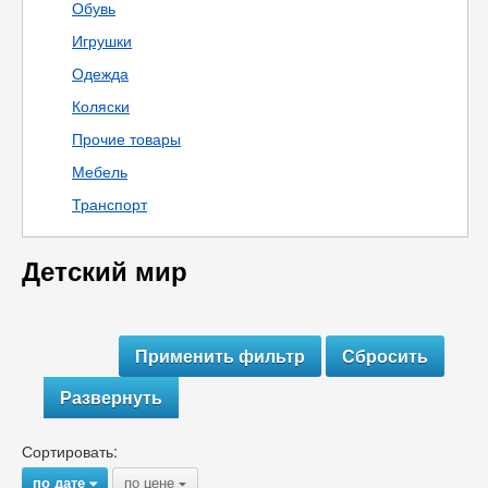
Обувь
Игрушки
Одежда
Коляски
Прочие товары
Мебель
Транспорт
Детский мир
Развернуть
Сортировать:
по дате
по цене
{
{