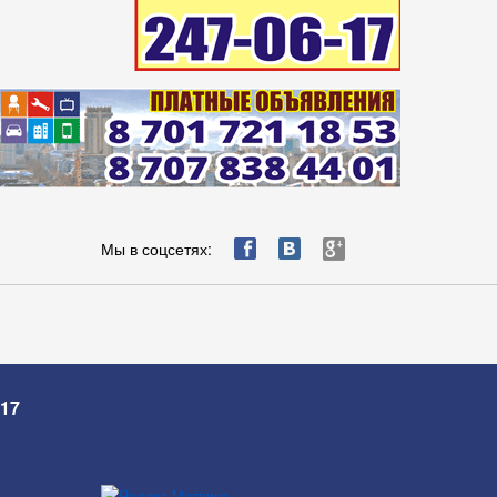
ä
æ
è
Мы в соцсетях:
-17