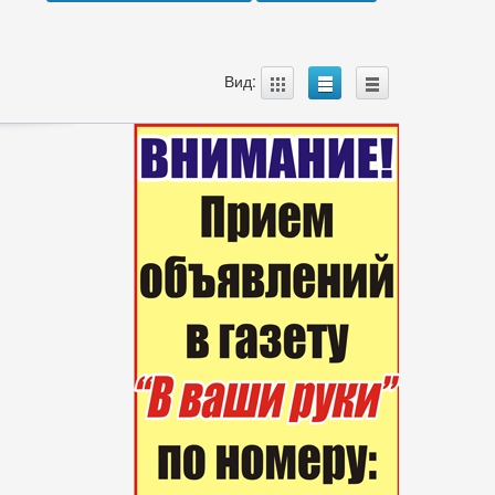
A
B
C
Вид: