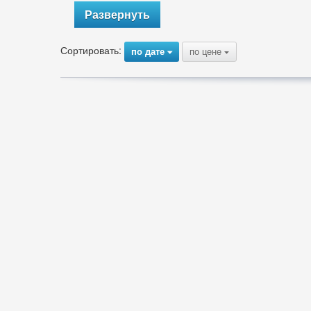
Развернуть
Сортировать:
по дате
по цене
{
{