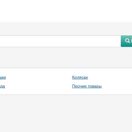
#
шки
Коляски
да
Прочие товары