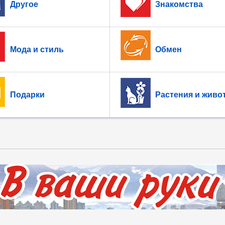
Другое
Знакомства
Мода и стиль
Обмен
Подарки
Растения и живо