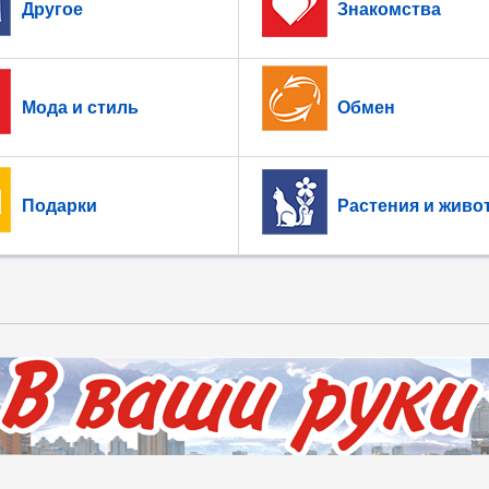
Другое
Знакомства
Мода и стиль
Обмен
Подарки
Растения и живо