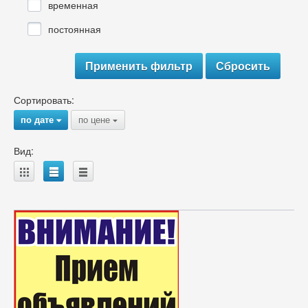
временная
постоянная
Сортировать:
по дате
по цене
{
{
Вид:
A
B
C