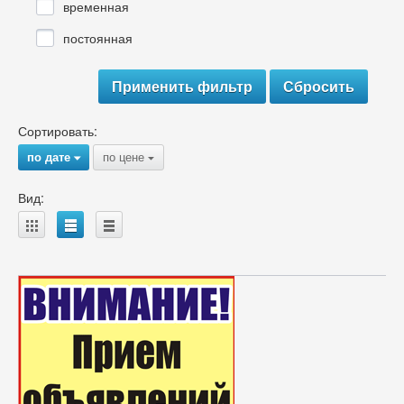
временная
постоянная
Сортировать:
по дате
по цене
{
{
Вид:
A
B
C