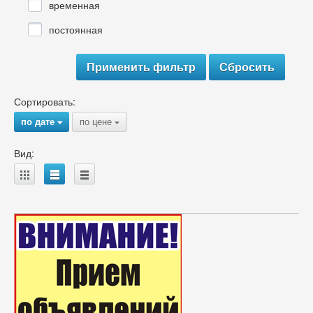
временная
постоянная
Сортировать:
по дате
по цене
{
{
Вид:
A
B
C