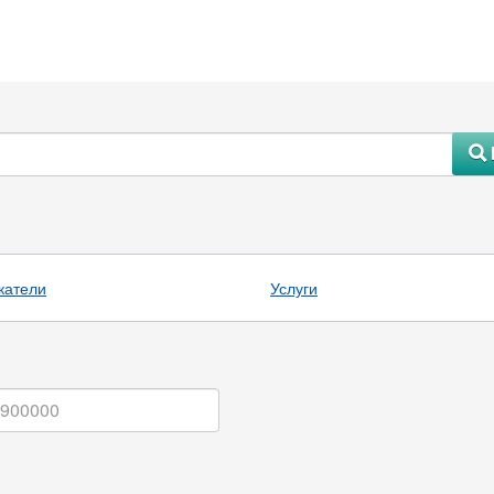
#
катели
Услуги