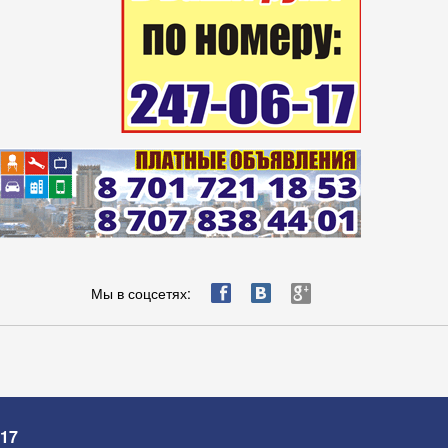
ä
æ
è
Мы в соцсетях:
-17