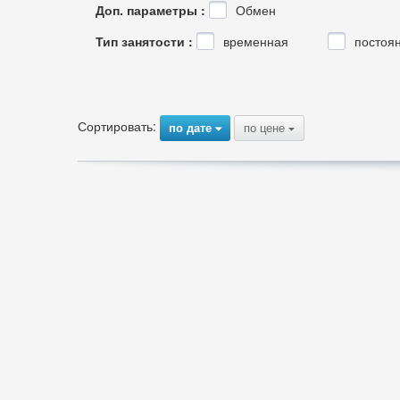
Доп. параметры :
Обмен
Тип занятости :
временная
постоя
Сортировать:
по дате
по цене
{
{