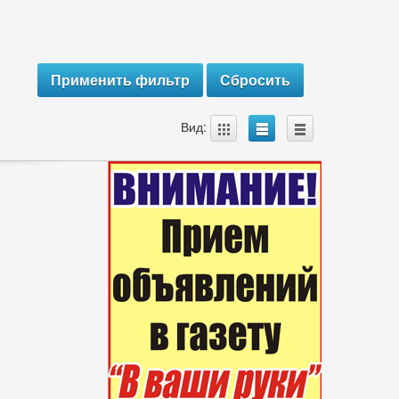
A
B
C
Вид: