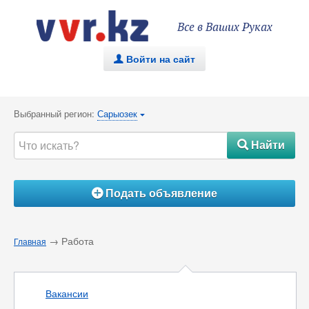
Все в Ваших Руках
Войти на сайт
.
Выбранный регион:
Сарыозек
{
Найти
#
Подать объявление
Á
→ Работа
Главная
Вакансии