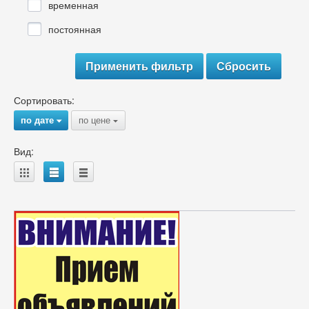
временная
постоянная
Сортировать:
по дате
по цене
{
{
Вид:
A
B
C