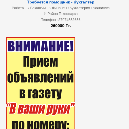
Требуется помощник - бухгалтер
→
→
Работа
Вакансии
Финансы / бухгалтерия / экономика
Район Технопарка
u
Телефон : 87074553656
260000 Тг.