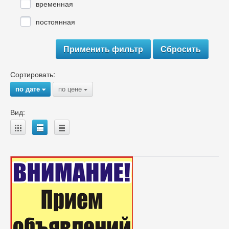
временная
постоянная
Сортировать:
по дате
по цене
{
{
Вид:
A
B
C