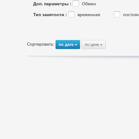
Доп. параметры :
Обмен
Тип занятости :
временная
постоя
Сортировать:
по дате
по цене
{
{