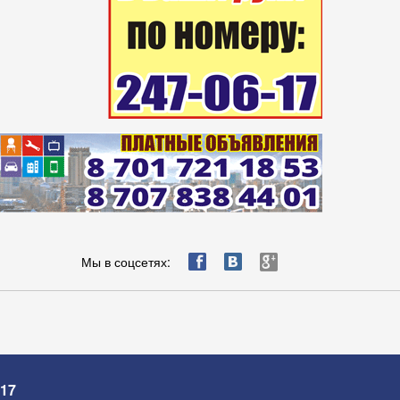
ä
æ
è
Мы в соцсетях:
-17