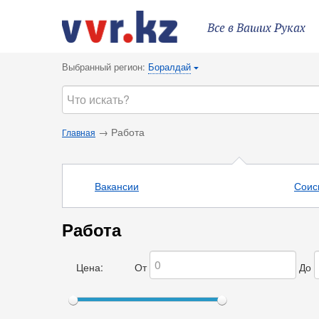
Все в Ваших Руках
Выбранный регион:
Боралдай
{
→ Работа
Главная
Вакансии
Соис
Работа
Цена:
От
До