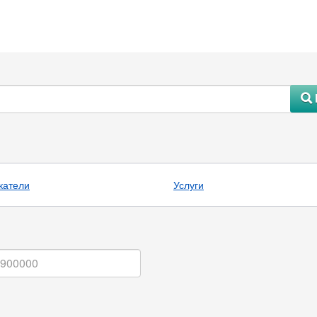
#
катели
Услуги