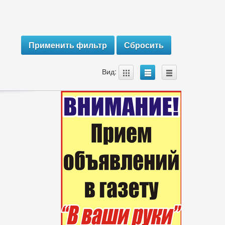
A
B
C
Вид: