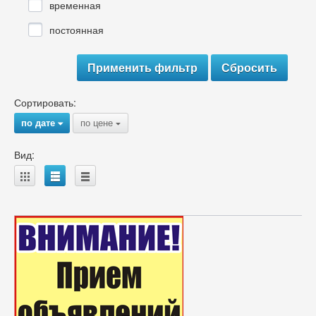
временная
постоянная
Сортировать:
по дате
по цене
{
{
Вид:
A
B
C