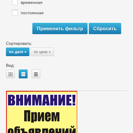
временная
постоянная
Сортировать:
по дате
по цене
{
{
Вид:
A
B
C