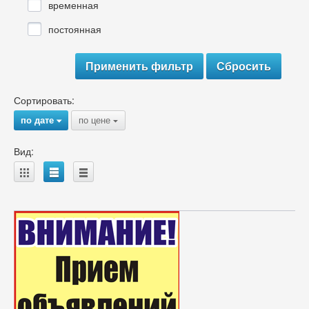
временная
постоянная
Сортировать:
по дате
по цене
{
{
Вид:
A
B
C