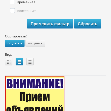
временная
постоянная
Сортировать:
по дате
по цене
{
{
Вид:
A
B
C