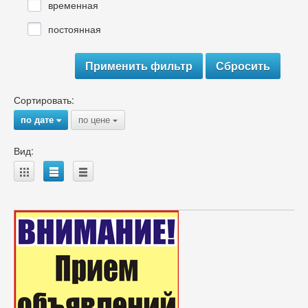
временная
постоянная
Сортировать:
по дате
по цене
{
{
Вид:
A
B
C