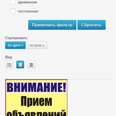
временная
постоянная
Сортировать:
по дате
по цене
{
{
Вид:
A
B
C