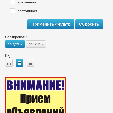
временная
постоянная
Сортировать:
по дате
по цене
{
{
Вид:
A
B
C