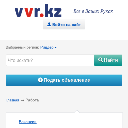
Все в Ваших Руках
Войти на сайт
.
Выбранный регион:
Риддер
{
Найти
#
Подать объявление
Á
→ Работа
Главная
Вакансии