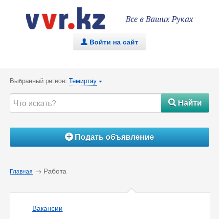
Все в Ваших Руках
Войти на сайт
.
Выбранный регион:
Темиртау
{
Найти
#
Подать объявление
Á
→ Работа
Главная
Вакансии