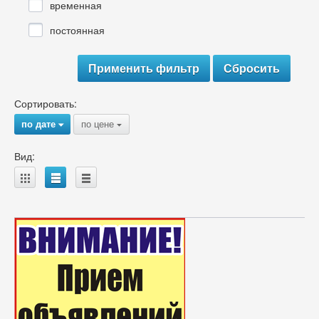
временная
постоянная
Сортировать:
по дате
по цене
{
{
Вид:
A
B
C