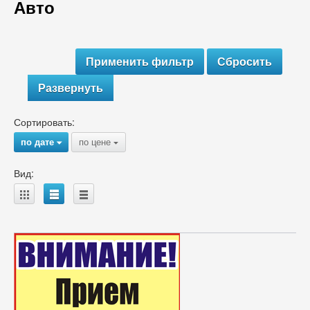
Авто
Развернуть
Сортировать:
по дате
по цене
{
{
Вид:
A
B
C