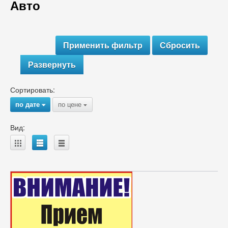
Авто
Развернуть
Сортировать:
по дате
по цене
{
{
Вид:
A
B
C