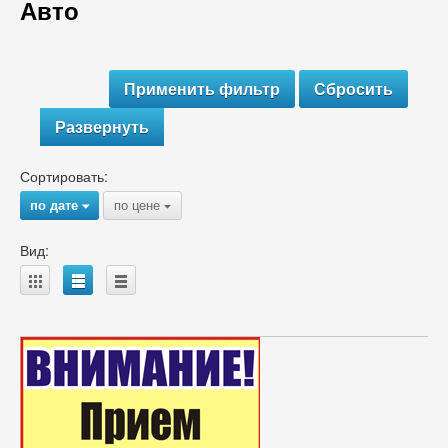
Авто
Развернуть
Сортировать:
по дате
по цене
{
{
Вид:
A
B
C