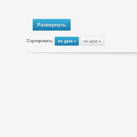
Развернуть
Сортировать:
по дате
по цене
{
{