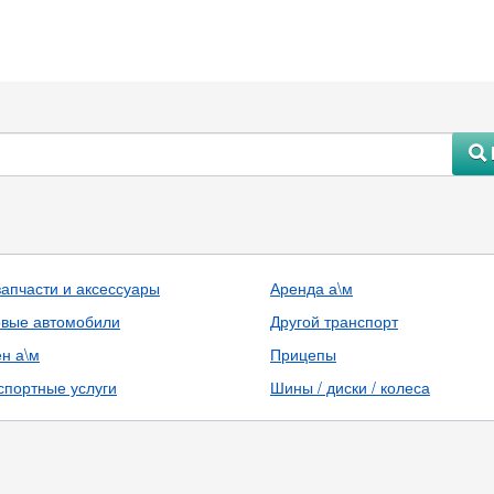
#
запчасти и аксессуары
Аренда а\м
овые автомобили
Другой транспорт
н а\м
Прицепы
спортные услуги
Шины / диски / колеса