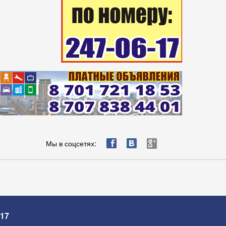
ä
æ
è
Мы в соцсетях:
-17