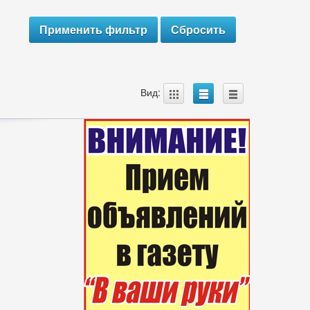
A
B
C
Вид: