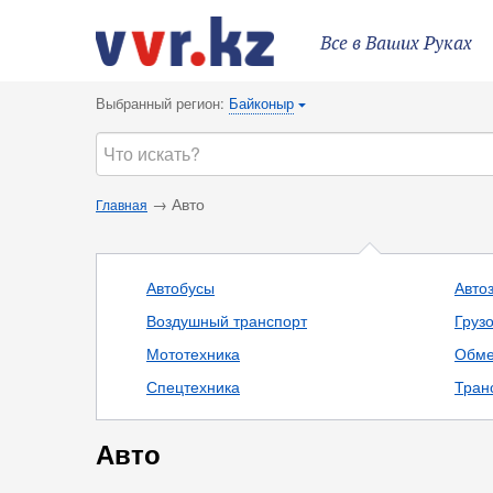
Все в Ваших Руках
Выбранный регион:
Байконыр
{
→ Авто
Главная
Автобусы
Авто
Воздушный транспорт
Груз
Мототехника
Обме
Спецтехника
Тран
Авто