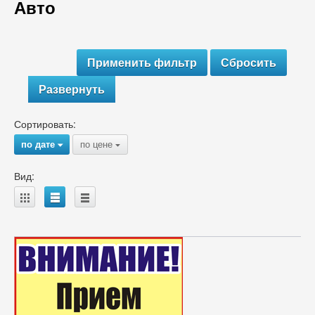
Авто
Развернуть
Сортировать:
по дате
по цене
{
{
Вид:
A
B
C