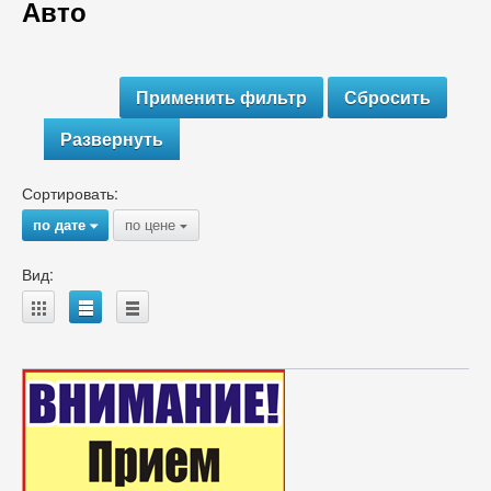
Авто
Развернуть
Сортировать:
по дате
по цене
{
{
Вид:
A
B
C