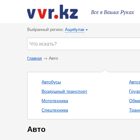
Все в Ваших Руках
Выбранный регион:
Ащибулак
{
→ Авто
Главная
Автобусы
Авто
Воздушный транспорт
Груз
Мототехника
Обме
Спецтехника
Тран
Авто