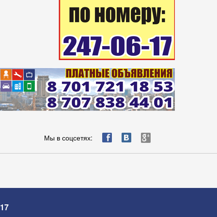
ä
æ
è
Мы в соцсетях:
-17