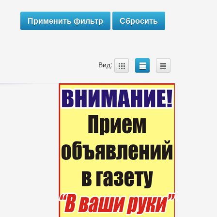
A
B
C
Вид: