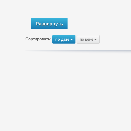
Развернуть
Сортировать:
по дате
по цене
{
{