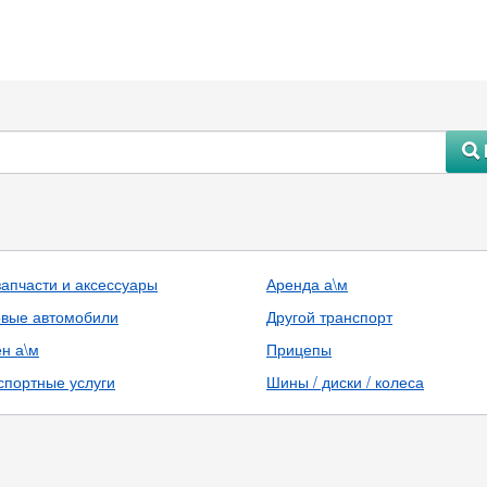
#
запчасти и аксессуары
Аренда а\м
овые автомобили
Другой транспорт
н а\м
Прицепы
спортные услуги
Шины / диски / колеса