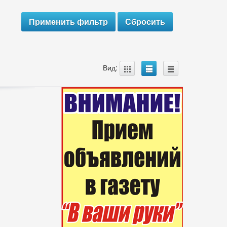
A
B
C
Вид: