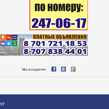
ä
æ
è
Мы в соцсетях:
-17