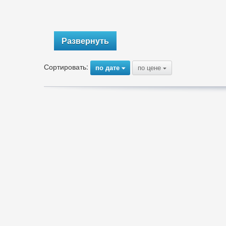
Развернуть
Сортировать:
по дате
по цене
{
{