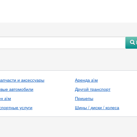
#
запчасти и аксессуары
Аренда а\м
овые автомобили
Другой транспорт
н а\м
Прицепы
спортные услуги
Шины / диски / колеса