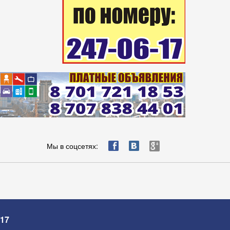
ä
æ
è
Мы в соцсетях:
-17