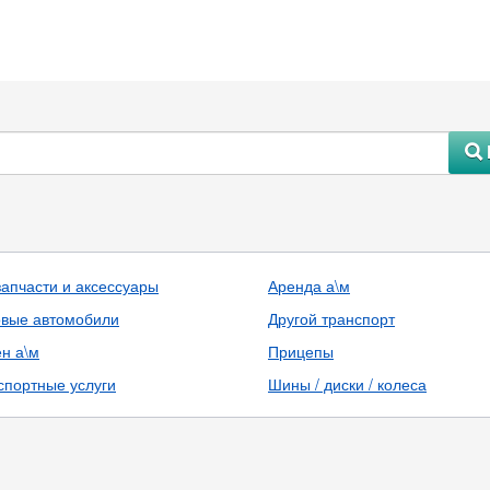
#
запчасти и аксессуары
Аренда а\м
овые автомобили
Другой транспорт
н а\м
Прицепы
спортные услуги
Шины / диски / колеса