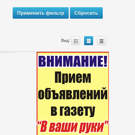
A
B
C
Вид: