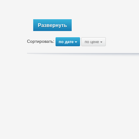
Развернуть
Сортировать:
по дате
по цене
{
{